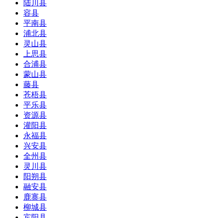
陆川县
容县
平南县
浦北县
灵山县
上思县
合浦县
蒙山县
藤县
苍梧县
平乐县
资源县
灌阳县
永福县
兴安县
全州县
灵川县
阳朔县
融安县
鹿寨县
柳城县
宾阳县