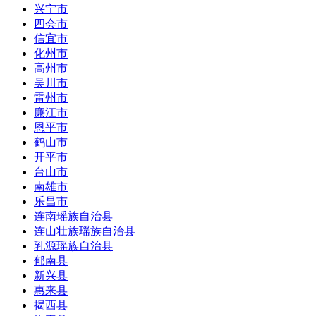
兴宁市
四会市
信宜市
化州市
高州市
吴川市
雷州市
廉江市
恩平市
鹤山市
开平市
台山市
南雄市
乐昌市
连南瑶族自治县
连山壮族瑶族自治县
乳源瑶族自治县
郁南县
新兴县
惠来县
揭西县