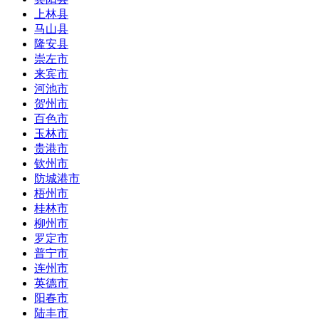
上林县
马山县
隆安县
崇左市
来宾市
河池市
贺州市
百色市
玉林市
贵港市
钦州市
防城港市
梧州市
桂林市
柳州市
罗定市
普宁市
连州市
英德市
阳春市
陆丰市