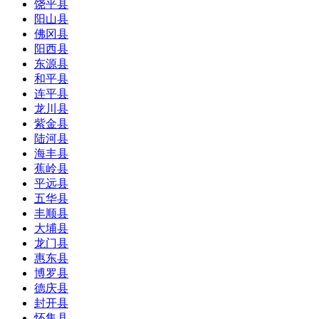
饶平县
阳山县
佛冈县
阳西县
东源县
和平县
连平县
龙川县
紫金县
陆河县
海丰县
蕉岭县
平远县
五华县
丰顺县
大埔县
龙门县
惠东县
博罗县
德庆县
封开县
怀集县