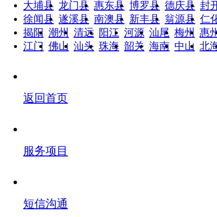
大埔县
龙门县
惠东县
博罗县
德庆县
封
徐闻县
遂溪县
南澳县
新丰县
翁源县
仁
揭阳
潮州
清远
阳江
河源
汕尾
梅州
惠
江门
佛山
汕头
珠海
韶关
海南
中山
北
返回首页
服务项目
短信沟通