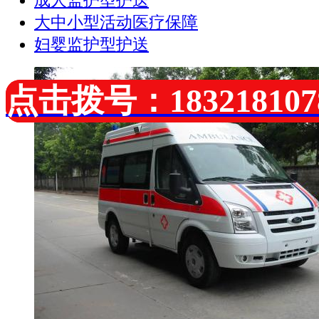
成人监护型护送
大中小型活动医疗保障
妇婴监护型护送
点击拨号：183218107
点击拨号：183218107