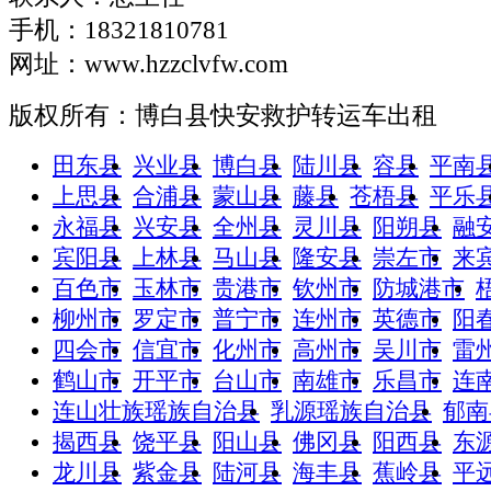
手机：18321810781
网址：www.hzzclvfw.com
版权所有：博白县快安救护转运车出租
田东县
兴业县
博白县
陆川县
容县
平南
上思县
合浦县
蒙山县
藤县
苍梧县
平乐
永福县
兴安县
全州县
灵川县
阳朔县
融
宾阳县
上林县
马山县
隆安县
崇左市
来
百色市
玉林市
贵港市
钦州市
防城港市
柳州市
罗定市
普宁市
连州市
英德市
阳
四会市
信宜市
化州市
高州市
吴川市
雷
鹤山市
开平市
台山市
南雄市
乐昌市
连
连山壮族瑶族自治县
乳源瑶族自治县
郁南
揭西县
饶平县
阳山县
佛冈县
阳西县
东
龙川县
紫金县
陆河县
海丰县
蕉岭县
平