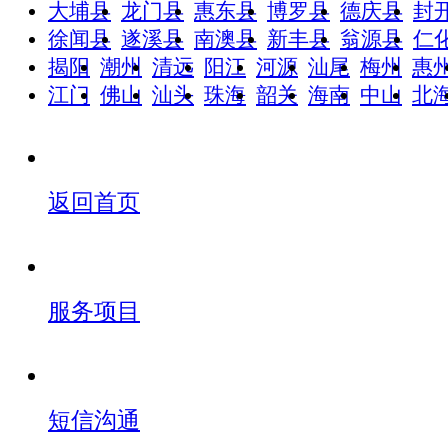
大埔县
龙门县
惠东县
博罗县
德庆县
封
徐闻县
遂溪县
南澳县
新丰县
翁源县
仁
揭阳
潮州
清远
阳江
河源
汕尾
梅州
惠
江门
佛山
汕头
珠海
韶关
海南
中山
北
返回首页
服务项目
短信沟通