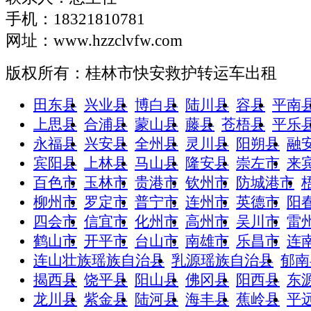
手机：18321810781
网址：www.hzzclvfw.com
版权所有：桂林市快安救护转运车出租
田东县
兴业县
博白县
陆川县
容县
平南
上思县
合浦县
蒙山县
藤县
苍梧县
平乐
永福县
兴安县
全州县
灵川县
阳朔县
融
宾阳县
上林县
马山县
隆安县
崇左市
来
百色市
玉林市
贵港市
钦州市
防城港市
柳州市
罗定市
普宁市
连州市
英德市
阳
四会市
信宜市
化州市
高州市
吴川市
雷
鹤山市
开平市
台山市
南雄市
乐昌市
连
连山壮族瑶族自治县
乳源瑶族自治县
郁南
揭西县
饶平县
阳山县
佛冈县
阳西县
东
龙川县
紫金县
陆河县
海丰县
蕉岭县
平