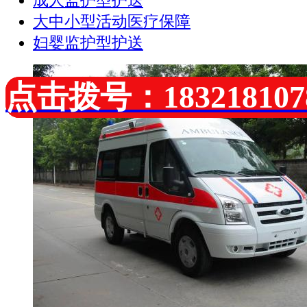
成人监护型护送
大中小型活动医疗保障
妇婴监护型护送
点击拨号：183218107
点击拨号：183218107