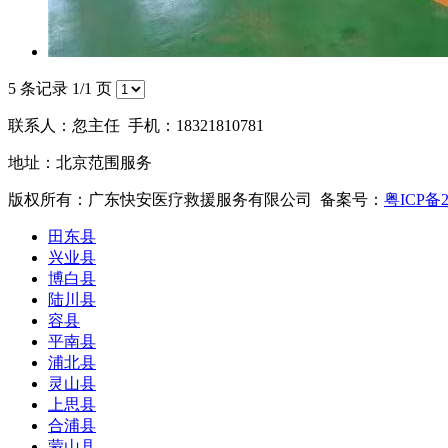
5 条记录 1/1 页
联系人：忽主任 手机：18321810781
地址：北京范围服务
版权所有：广东快安医疗救援服务有限公司 备案号：
粤ICP备2
田东县
兴业县
博白县
陆川县
容县
平南县
浦北县
灵山县
上思县
合浦县
蒙山县