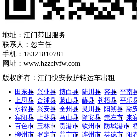
地址：江门范围服务
联系人：忽主任
手机：18321810781
网址：www.hzzclvfw.com
版权所有：江门快安救护转运车出租
田东县
兴业县
博白县
陆川县
容县
平南
上思县
合浦县
蒙山县
藤县
苍梧县
平乐
永福县
兴安县
全州县
灵川县
阳朔县
融
宾阳县
上林县
马山县
隆安县
崇左市
来
百色市
玉林市
贵港市
钦州市
防城港市
柳州市
罗定市
普宁市
连州市
英德市
阳