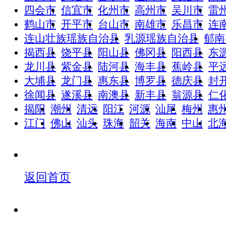
四会市
信宜市
化州市
高州市
吴川市
雷
鹤山市
开平市
台山市
南雄市
乐昌市
连
连山壮族瑶族自治县
乳源瑶族自治县
郁南
揭西县
饶平县
阳山县
佛冈县
阳西县
东
龙川县
紫金县
陆河县
海丰县
蕉岭县
平
大埔县
龙门县
惠东县
博罗县
德庆县
封
徐闻县
遂溪县
南澳县
新丰县
翁源县
仁
揭阳
潮州
清远
阳江
河源
汕尾
梅州
惠
江门
佛山
汕头
珠海
韶关
海南
中山
北
返回首页