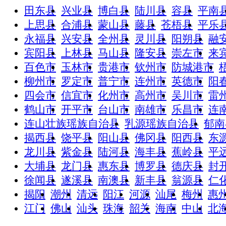
田东县
兴业县
博白县
陆川县
容县
平南
上思县
合浦县
蒙山县
藤县
苍梧县
平乐
永福县
兴安县
全州县
灵川县
阳朔县
融
宾阳县
上林县
马山县
隆安县
崇左市
来
百色市
玉林市
贵港市
钦州市
防城港市
柳州市
罗定市
普宁市
连州市
英德市
阳
四会市
信宜市
化州市
高州市
吴川市
雷
鹤山市
开平市
台山市
南雄市
乐昌市
连
连山壮族瑶族自治县
乳源瑶族自治县
郁南
揭西县
饶平县
阳山县
佛冈县
阳西县
东
龙川县
紫金县
陆河县
海丰县
蕉岭县
平
大埔县
龙门县
惠东县
博罗县
德庆县
封
徐闻县
遂溪县
南澳县
新丰县
翁源县
仁
揭阳
潮州
清远
阳江
河源
汕尾
梅州
惠
江门
佛山
汕头
珠海
韶关
海南
中山
北