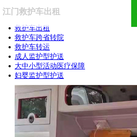
江门救护车出租
18321810781
救护车出租
救护车跨省转院
救护车转运
成人监护型护送
大中小型活动医疗保障
妇婴监护型护送