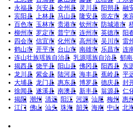
永福县
兴安县
全州县
灵川县
阳朔县
融
宾阳县
上林县
马山县
隆安县
崇左市
来
百色市
玉林市
贵港市
钦州市
防城港市
柳州市
罗定市
普宁市
连州市
英德市
阳
四会市
信宜市
化州市
高州市
吴川市
雷
鹤山市
开平市
台山市
南雄市
乐昌市
连
连山壮族瑶族自治县
乳源瑶族自治县
郁南
揭西县
饶平县
阳山县
佛冈县
阳西县
东
龙川县
紫金县
陆河县
海丰县
蕉岭县
平
大埔县
龙门县
惠东县
博罗县
德庆县
封
徐闻县
遂溪县
南澳县
新丰县
翁源县
仁
揭阳
潮州
清远
阳江
河源
汕尾
梅州
惠
江门
佛山
汕头
珠海
韶关
海南
中山
北