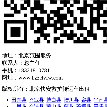
地址：北京范围服务
联系人：忽主任
手机：18321810781
网址：www.hzzclvfw.com
版权所有：北京快安救护转运车出租
田东县
兴业县
博白县
陆川县
容县
平南
上思县
合浦县
蒙山县
藤县
苍梧县
平乐