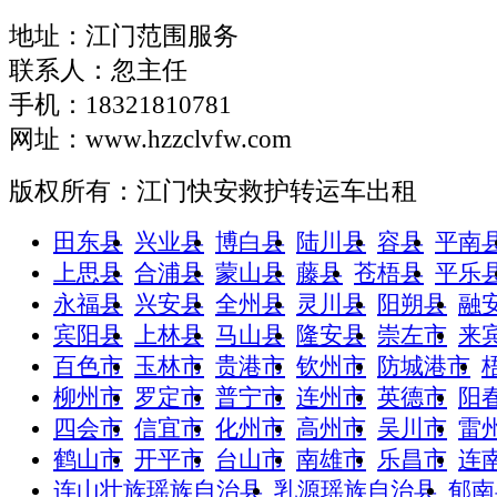
地址：江门范围服务
联系人：忽主任
手机：18321810781
网址：www.hzzclvfw.com
版权所有：江门快安救护转运车出租
田东县
兴业县
博白县
陆川县
容县
平南
上思县
合浦县
蒙山县
藤县
苍梧县
平乐
永福县
兴安县
全州县
灵川县
阳朔县
融
宾阳县
上林县
马山县
隆安县
崇左市
来
百色市
玉林市
贵港市
钦州市
防城港市
柳州市
罗定市
普宁市
连州市
英德市
阳
四会市
信宜市
化州市
高州市
吴川市
雷
鹤山市
开平市
台山市
南雄市
乐昌市
连
连山壮族瑶族自治县
乳源瑶族自治县
郁南