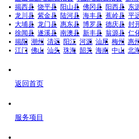
揭西县
饶平县
阳山县
佛冈县
阳西县
东
龙川县
紫金县
陆河县
海丰县
蕉岭县
平
大埔县
龙门县
惠东县
博罗县
德庆县
封
徐闻县
遂溪县
南澳县
新丰县
翁源县
仁
揭阳
潮州
清远
阳江
河源
汕尾
梅州
惠
江门
佛山
汕头
珠海
韶关
海南
中山
北
返回首页
服务项目