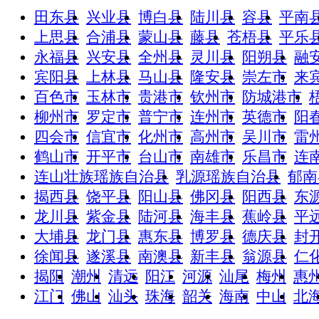
田东县
兴业县
博白县
陆川县
容县
平南
上思县
合浦县
蒙山县
藤县
苍梧县
平乐
永福县
兴安县
全州县
灵川县
阳朔县
融
宾阳县
上林县
马山县
隆安县
崇左市
来
百色市
玉林市
贵港市
钦州市
防城港市
柳州市
罗定市
普宁市
连州市
英德市
阳
四会市
信宜市
化州市
高州市
吴川市
雷
鹤山市
开平市
台山市
南雄市
乐昌市
连
连山壮族瑶族自治县
乳源瑶族自治县
郁南
揭西县
饶平县
阳山县
佛冈县
阳西县
东
龙川县
紫金县
陆河县
海丰县
蕉岭县
平
大埔县
龙门县
惠东县
博罗县
德庆县
封
徐闻县
遂溪县
南澳县
新丰县
翁源县
仁
揭阳
潮州
清远
阳江
河源
汕尾
梅州
惠
江门
佛山
汕头
珠海
韶关
海南
中山
北