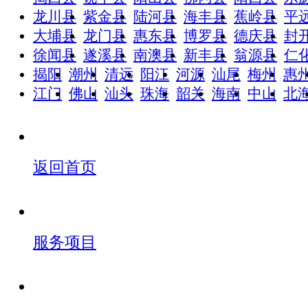
龙川县
紫金县
陆河县
海丰县
蕉岭县
平
大埔县
龙门县
惠东县
博罗县
德庆县
封
徐闻县
遂溪县
南澳县
新丰县
翁源县
仁
揭阳
潮州
清远
阳江
河源
汕尾
梅州
惠
江门
佛山
汕头
珠海
韶关
海南
中山
北
返回首页
服务项目