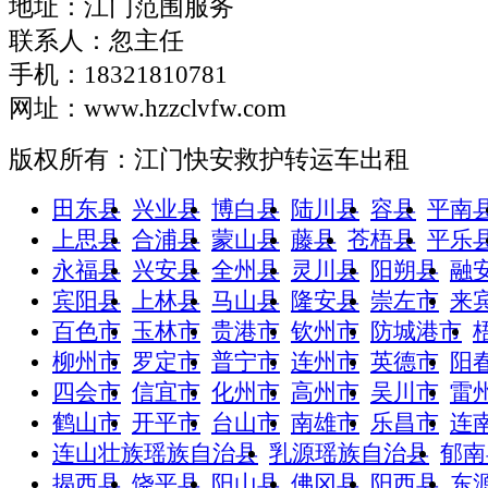
地址：江门范围服务
联系人：忽主任
手机：18321810781
网址：www.hzzclvfw.com
版权所有：江门快安救护转运车出租
田东县
兴业县
博白县
陆川县
容县
平南
上思县
合浦县
蒙山县
藤县
苍梧县
平乐
永福县
兴安县
全州县
灵川县
阳朔县
融
宾阳县
上林县
马山县
隆安县
崇左市
来
百色市
玉林市
贵港市
钦州市
防城港市
柳州市
罗定市
普宁市
连州市
英德市
阳
四会市
信宜市
化州市
高州市
吴川市
雷
鹤山市
开平市
台山市
南雄市
乐昌市
连
连山壮族瑶族自治县
乳源瑶族自治县
郁南
揭西县
饶平县
阳山县
佛冈县
阳西县
东