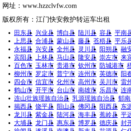
网址：www.hzzclvfw.com
版权所有：江门快安救护转运车出租
田东县
兴业县
博白县
陆川县
容县
平南
上思县
合浦县
蒙山县
藤县
苍梧县
平乐
永福县
兴安县
全州县
灵川县
阳朔县
融
宾阳县
上林县
马山县
隆安县
崇左市
来
百色市
玉林市
贵港市
钦州市
防城港市
柳州市
罗定市
普宁市
连州市
英德市
阳
四会市
信宜市
化州市
高州市
吴川市
雷
鹤山市
开平市
台山市
南雄市
乐昌市
连
连山壮族瑶族自治县
乳源瑶族自治县
郁南
揭西县
饶平县
阳山县
佛冈县
阳西县
东
龙川县
紫金县
陆河县
海丰县
蕉岭县
平
大埔县
龙门县
惠东县
博罗县
德庆县
封
徐闻县
遂溪县
南澳县
新丰县
翁源县
仁