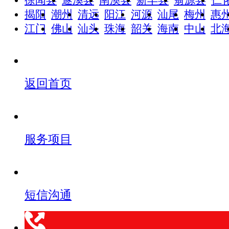
揭阳
潮州
清远
阳江
河源
汕尾
梅州
惠
江门
佛山
汕头
珠海
韶关
海南
中山
北
返回首页
服务项目
短信沟通