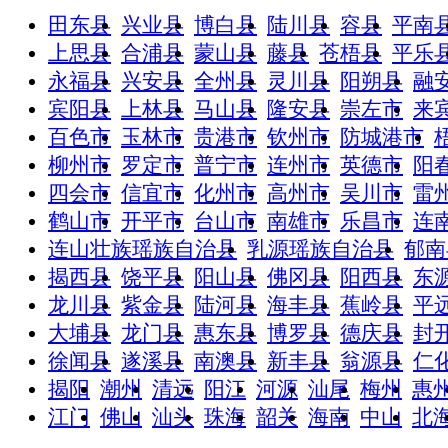
田东县
兴业县
博白县
陆川县
容县
平南
上思县
合浦县
蒙山县
藤县
苍梧县
平乐
永福县
兴安县
全州县
灵川县
阳朔县
融
宾阳县
上林县
马山县
隆安县
崇左市
来
百色市
玉林市
贵港市
钦州市
防城港市
柳州市
罗定市
普宁市
连州市
英德市
阳
四会市
信宜市
化州市
高州市
吴川市
雷
鹤山市
开平市
台山市
南雄市
乐昌市
连
连山壮族瑶族自治县
乳源瑶族自治县
郁南
揭西县
饶平县
阳山县
佛冈县
阳西县
东
龙川县
紫金县
陆河县
海丰县
蕉岭县
平
大埔县
龙门县
惠东县
博罗县
德庆县
封
徐闻县
遂溪县
南澳县
新丰县
翁源县
仁
揭阳
潮州
清远
阳江
河源
汕尾
梅州
惠
江门
佛山
汕头
珠海
韶关
海南
中山
北