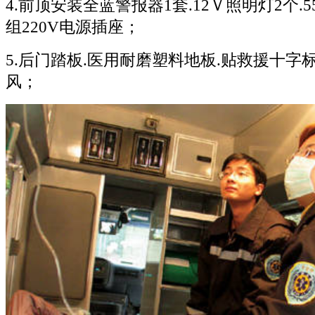
4.前顶安装全蓝警报器1套.12Ｖ照明灯2个.5
组220V电源插座；
5.后门踏板.医用耐磨塑料地板.贴救援十字
风；