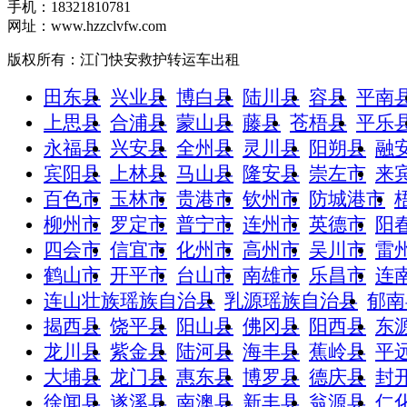
手机：18321810781
网址：www.hzzclvfw.com
版权所有：江门快安救护转运车出租
田东县
兴业县
博白县
陆川县
容县
平南
上思县
合浦县
蒙山县
藤县
苍梧县
平乐
永福县
兴安县
全州县
灵川县
阳朔县
融
宾阳县
上林县
马山县
隆安县
崇左市
来
百色市
玉林市
贵港市
钦州市
防城港市
柳州市
罗定市
普宁市
连州市
英德市
阳
四会市
信宜市
化州市
高州市
吴川市
雷
鹤山市
开平市
台山市
南雄市
乐昌市
连
连山壮族瑶族自治县
乳源瑶族自治县
郁南
揭西县
饶平县
阳山县
佛冈县
阳西县
东
龙川县
紫金县
陆河县
海丰县
蕉岭县
平
大埔县
龙门县
惠东县
博罗县
德庆县
封
徐闻县
遂溪县
南澳县
新丰县
翁源县
仁