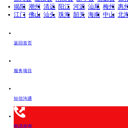
揭阳
潮州
清远
阳江
河源
汕尾
梅州
惠
江门
佛山
汕头
珠海
韶关
海南
中山
北
返回首页
服务项目
短信沟通
电话咨询