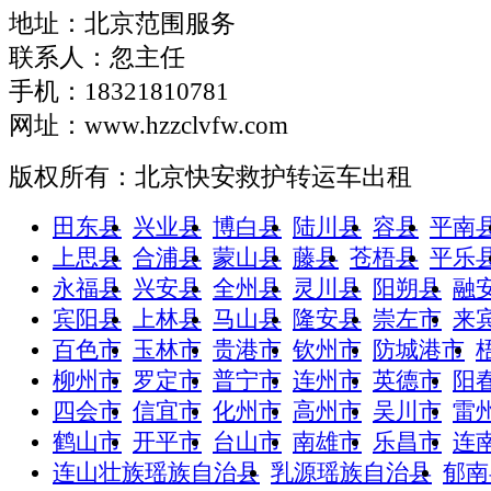
地址：北京范围服务
联系人：忽主任
手机：18321810781
网址：www.hzzclvfw.com
版权所有：北京快安救护转运车出租
田东县
兴业县
博白县
陆川县
容县
平南
上思县
合浦县
蒙山县
藤县
苍梧县
平乐
永福县
兴安县
全州县
灵川县
阳朔县
融
宾阳县
上林县
马山县
隆安县
崇左市
来
百色市
玉林市
贵港市
钦州市
防城港市
柳州市
罗定市
普宁市
连州市
英德市
阳
四会市
信宜市
化州市
高州市
吴川市
雷
鹤山市
开平市
台山市
南雄市
乐昌市
连
连山壮族瑶族自治县
乳源瑶族自治县
郁南