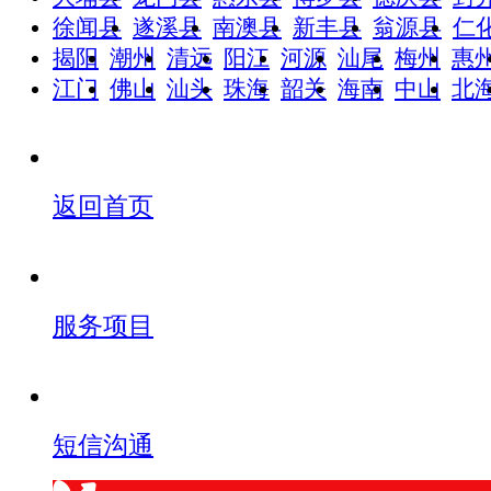
徐闻县
遂溪县
南澳县
新丰县
翁源县
仁
揭阳
潮州
清远
阳江
河源
汕尾
梅州
惠
江门
佛山
汕头
珠海
韶关
海南
中山
北
返回首页
服务项目
短信沟通