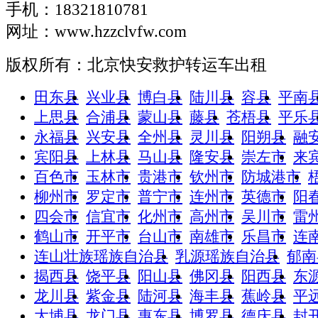
手机：18321810781
网址：www.hzzclvfw.com
版权所有：北京快安救护转运车出租
田东县
兴业县
博白县
陆川县
容县
平南
上思县
合浦县
蒙山县
藤县
苍梧县
平乐
永福县
兴安县
全州县
灵川县
阳朔县
融
宾阳县
上林县
马山县
隆安县
崇左市
来
百色市
玉林市
贵港市
钦州市
防城港市
柳州市
罗定市
普宁市
连州市
英德市
阳
四会市
信宜市
化州市
高州市
吴川市
雷
鹤山市
开平市
台山市
南雄市
乐昌市
连
连山壮族瑶族自治县
乳源瑶族自治县
郁南
揭西县
饶平县
阳山县
佛冈县
阳西县
东
龙川县
紫金县
陆河县
海丰县
蕉岭县
平
大埔县
龙门县
惠东县
博罗县
德庆县
封