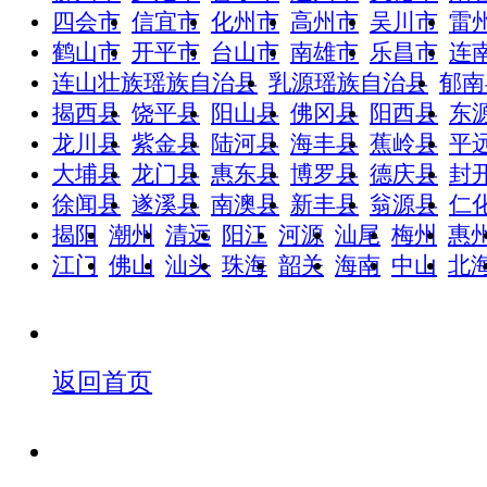
四会市
信宜市
化州市
高州市
吴川市
雷
鹤山市
开平市
台山市
南雄市
乐昌市
连
连山壮族瑶族自治县
乳源瑶族自治县
郁南
揭西县
饶平县
阳山县
佛冈县
阳西县
东
龙川县
紫金县
陆河县
海丰县
蕉岭县
平
大埔县
龙门县
惠东县
博罗县
德庆县
封
徐闻县
遂溪县
南澳县
新丰县
翁源县
仁
揭阳
潮州
清远
阳江
河源
汕尾
梅州
惠
江门
佛山
汕头
珠海
韶关
海南
中山
北
返回首页