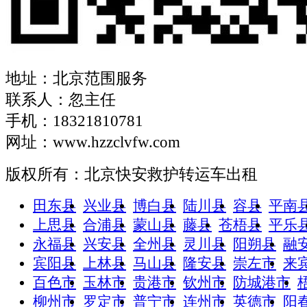
地址：北京范围服务
联系人：忽主任
手机：18321810781
网址：www.hzzclvfw.com
版权所有：北京快安救护转运车出租
田东县
兴业县
博白县
陆川县
容县
平南
上思县
合浦县
蒙山县
藤县
苍梧县
平乐
永福县
兴安县
全州县
灵川县
阳朔县
融
宾阳县
上林县
马山县
隆安县
崇左市
来
百色市
玉林市
贵港市
钦州市
防城港市
柳州市
罗定市
普宁市
连州市
英德市
阳