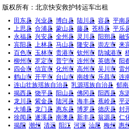
版权所有：北京快安救护转运车出租
田东县
兴业县
博白县
陆川县
容县
平南
上思县
合浦县
蒙山县
藤县
苍梧县
平乐
永福县
兴安县
全州县
灵川县
阳朔县
融
宾阳县
上林县
马山县
隆安县
崇左市
来
百色市
玉林市
贵港市
钦州市
防城港市
柳州市
罗定市
普宁市
连州市
英德市
阳
四会市
信宜市
化州市
高州市
吴川市
雷
鹤山市
开平市
台山市
南雄市
乐昌市
连
连山壮族瑶族自治县
乳源瑶族自治县
郁南
揭西县
饶平县
阳山县
佛冈县
阳西县
东
龙川县
紫金县
陆河县
海丰县
蕉岭县
平
大埔县
龙门县
惠东县
博罗县
德庆县
封
徐闻县
遂溪县
南澳县
新丰县
翁源县
仁
揭阳
潮州
清远
阳江
河源
汕尾
梅州
惠