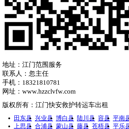
地址：江门范围服务
联系人：忽主任
手机：18321810781
网址：www.hzzclvfw.com
版权所有：江门快安救护转运车出租
田东县
兴业县
博白县
陆川县
容县
平南
上思县
合浦县
蒙山县
藤县
苍梧县
平乐