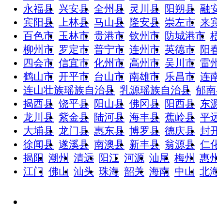
永福县
兴安县
全州县
灵川县
阳朔县
融
宾阳县
上林县
马山县
隆安县
崇左市
来
百色市
玉林市
贵港市
钦州市
防城港市
柳州市
罗定市
普宁市
连州市
英德市
阳
四会市
信宜市
化州市
高州市
吴川市
雷
鹤山市
开平市
台山市
南雄市
乐昌市
连
连山壮族瑶族自治县
乳源瑶族自治县
郁南
揭西县
饶平县
阳山县
佛冈县
阳西县
东
龙川县
紫金县
陆河县
海丰县
蕉岭县
平
大埔县
龙门县
惠东县
博罗县
德庆县
封
徐闻县
遂溪县
南澳县
新丰县
翁源县
仁
揭阳
潮州
清远
阳江
河源
汕尾
梅州
惠
江门
佛山
汕头
珠海
韶关
海南
中山
北